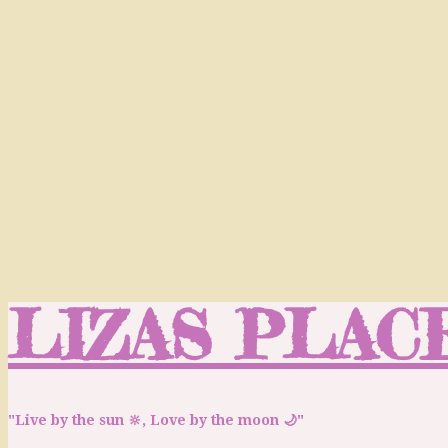
LIZAS PLAC
"Live by the sun 🔆, Love by the moon 🌙"