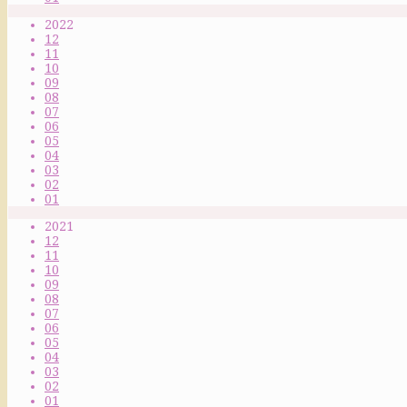
2022
12
11
10
09
08
07
06
05
04
03
02
01
2021
12
11
10
09
08
07
06
05
04
03
02
01