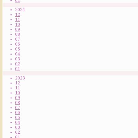
01
2024
12
11
10
09
08
07
06
05
04
03
02
01
2023
12
11
10
09
08
07
06
05
04
03
02
01