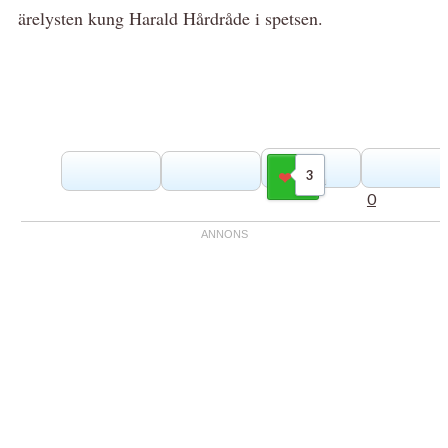
ärelysten kung Harald Hårdråde i spetsen.
3
Gilla
0