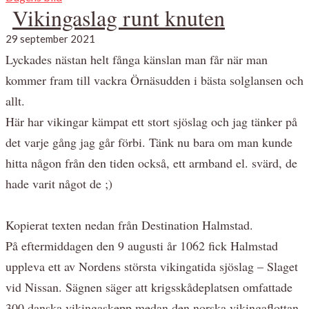
Vikingaslag runt knuten
29 september 2021
Lyckades nästan helt fånga känslan man får när man
kommer fram till vackra Örnäsudden i bästa solglansen och
allt.
Här har vikingar kämpat ett stort sjöslag och jag tänker på
det varje gång jag går förbi. Tänk nu bara om man kunde
hitta någon från den tiden också, ett armband el. svärd, de
hade varit något de ;)
Kopierat texten nedan från Destination Halmstad.
På eftermiddagen den 9 augusti år 1062 fick Halmstad
uppleva ett av Nordens största vikingatida sjöslag – Slaget
vid Nissan. Sägnen säger att krigsskådeplatsen omfattade
300 danska vikingaskepp medan den norska vikingaflottan