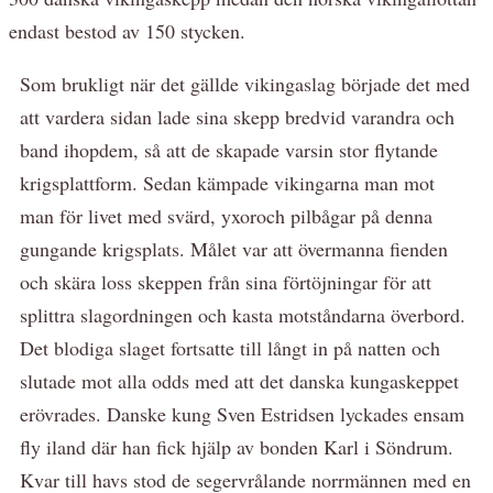
endast bestod av 150 stycken.
Som brukligt när det gällde vikingaslag började det med
att vardera sidan lade sina skepp bredvid varandra och
band ihopdem, så att de skapade varsin stor flytande
krigsplattform. Sedan kämpade vikingarna man mot
man för livet med svärd, yxoroch pilbågar på denna
gungande krigsplats. Målet var att övermanna fienden
och skära loss skeppen från sina förtöjningar för att
splittra slagordningen och kasta motståndarna överbord.
Det blodiga slaget fortsatte till långt in på natten och
slutade mot alla odds med att det danska kungaskeppet
erövrades. Danske kung Sven Estridsen lyckades ensam
fly iland där han fick hjälp av bonden Karl i Söndrum.
Kvar till havs stod de segervrålande norrmännen med en