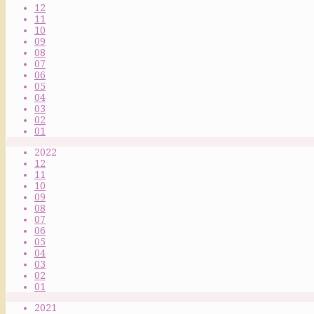
12
11
10
09
08
07
06
05
04
03
02
01
2022
12
11
10
09
08
07
06
05
04
03
02
01
2021