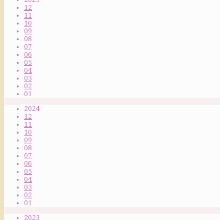
12
11
10
09
08
07
06
05
04
03
02
01
2024
12
11
10
09
08
07
06
05
04
03
02
01
2023