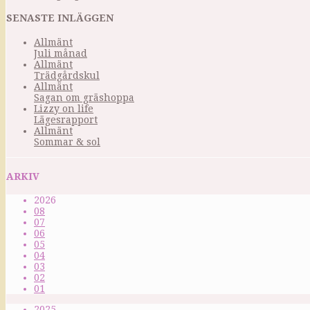
SENASTE INLÄGGEN
Allmänt
Juli månad
Allmänt
Trädgårdskul
Allmänt
Sagan om gräshoppa
Lizzy on life
Lägesrapport
Allmänt
Sommar & sol
ARKIV
2026
08
07
06
05
04
03
02
01
2025