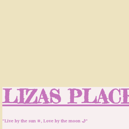
LIZAS PLAC
"Live by the sun 🔆, Love by the moon 🌙"