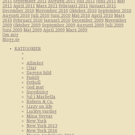
2011
September 2011
Augusti 2011
Juli 2011
Juni 2011
Maj
2011
April 2011
Mars 2011
Februari 2011
Januari 2011
December 2010
November 2010
Oktober 2010
September 2010
Augusti 2010
Juli 2010
Juni 2010
Maj 2010
April 2010
Mars
2010
Februari 2010
Januari 2010
December 2009
November
2009
Oktober 2009
September 2009
Augusti 2009
Juli 2009
Juni 2009
Maj 2009
April 2009
Mars 2009
Om mig
Blogg.se
KATEGORIER
Allmänt
Citat
Dagens bild
Familj
Fotboll
God mat
Inredning
Jul i Marbella
Kidsen & Co.
Lizzy on life
Luckys vardag
Mina Vovvar
New York
New York 2013
New York 2016