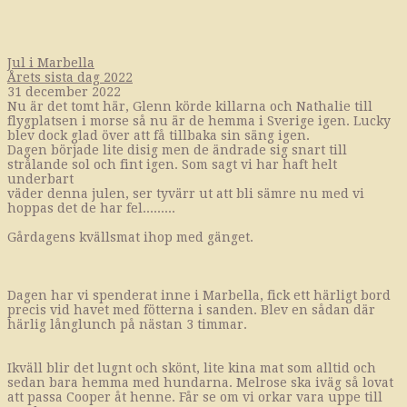
Jul i Marbella
Årets sista dag 2022
31 december 2022
Nu är det tomt här, Glenn körde killarna och Nathalie till
flygplatsen i morse så nu är de hemma i Sverige igen. Lucky
blev dock glad över att få tillbaka sin säng igen.
Dagen började lite disig men de ändrade sig snart till
strålande sol och fint igen. Som sagt vi har haft helt
underbart
väder denna julen, ser tyvärr ut att bli sämre nu med vi
hoppas det de har fel.........
Gårdagens kvällsmat ihop med gänget.
Dagen har vi spenderat inne i Marbella, fick ett härligt bord
precis vid havet med fötterna i sanden. Blev en sådan där
härlig långlunch på nästan 3 timmar.
Ikväll blir det lugnt och skönt, lite kina mat som alltid och
sedan bara hemma med hundarna. Melrose ska iväg så lovat
att passa Cooper åt henne. Får se om vi orkar vara uppe till