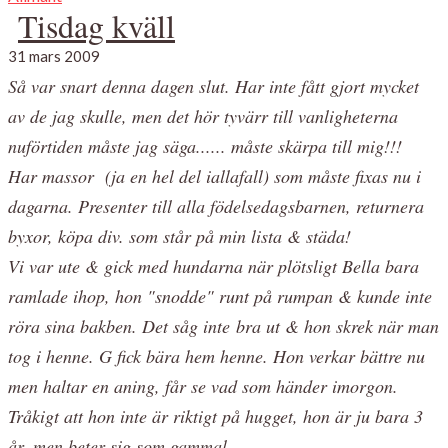
Tisdag kväll
31 mars 2009
Så var snart denna dagen slut. Har inte fått gjort mycket
av de jag skulle, men det hör tyvärr till vanligheterna
nuförtiden måste jag säga...... måste skärpa till mig!!!
Har massor (ja en hel del iallafall) som måste fixas nu i
dagarna. Presenter till alla födelsedagsbarnen, returnera
byxor, köpa div. som står på min lista & städa!
Vi var ute & gick med hundarna när plötsligt Bella bara
ramlade ihop, hon "snodde" runt på rumpan & kunde inte
röra sina bakben. Det såg inte bra ut & hon skrek när man
tog i henne. G fick bära hem henne. Hon verkar bättre nu
men haltar en aning, får se vad som händer imorgon.
Tråkigt att hon inte är riktigt på hugget, hon är ju bara 3
år, men beter sig som gammal.