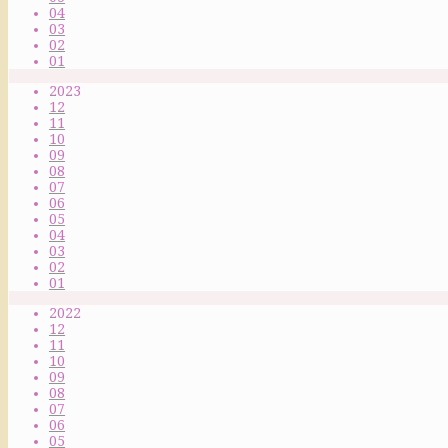
04
03
02
01
2023
12
11
10
09
08
07
06
05
04
03
02
01
2022
12
11
10
09
08
07
06
05