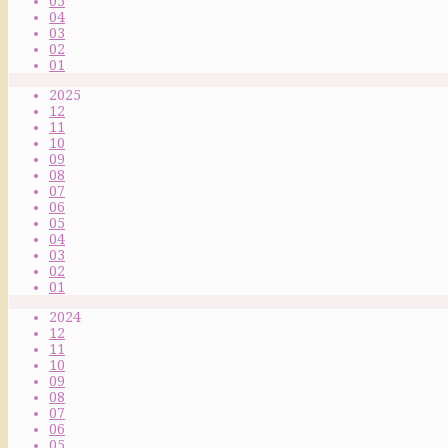
05
04
03
02
01
2025
12
11
10
09
08
07
06
05
04
03
02
01
2024
12
11
10
09
08
07
06
05