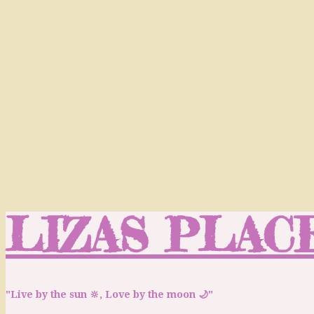
LIZAS PLAC
"Live by the sun 🔆, Love by the moon 🌙"