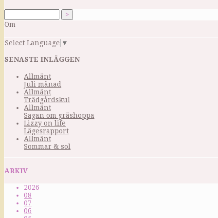
Om
Select Language
▼
SENASTE INLÄGGEN
Allmänt
Juli månad
Allmänt
Trädgårdskul
Allmänt
Sagan om gräshoppa
Lizzy on life
Lägesrapport
Allmänt
Sommar & sol
ARKIV
2026
08
07
06