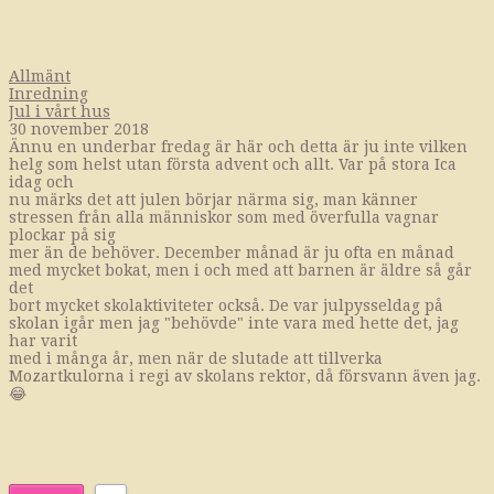
Allmänt
Inredning
Jul i vårt hus
30 november 2018
Ännu en underbar fredag är här och detta är ju inte vilken
helg som helst utan första advent och allt. Var på stora Ica
idag och
nu märks det att julen börjar närma sig, man känner
stressen från alla människor som med överfulla vagnar
plockar på sig
mer än de behöver. December månad är ju ofta en månad
med mycket bokat, men i och med att barnen är äldre så går
det
bort mycket skolaktiviteter också. De var julpysseldag på
skolan igår men jag "behövde" inte vara med hette det, jag
har varit
med i många år, men när de slutade att tillverka
Mozartkulorna i regi av skolans rektor, då försvann även jag.
😂