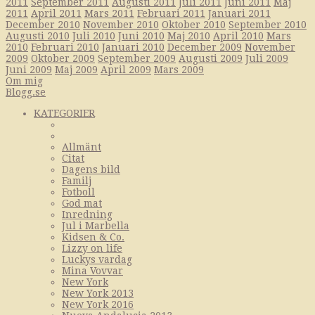
2011
September 2011
Augusti 2011
Juli 2011
Juni 2011
Maj
2011
April 2011
Mars 2011
Februari 2011
Januari 2011
December 2010
November 2010
Oktober 2010
September 2010
Augusti 2010
Juli 2010
Juni 2010
Maj 2010
April 2010
Mars
2010
Februari 2010
Januari 2010
December 2009
November
2009
Oktober 2009
September 2009
Augusti 2009
Juli 2009
Juni 2009
Maj 2009
April 2009
Mars 2009
Om mig
Blogg.se
KATEGORIER
Allmänt
Citat
Dagens bild
Familj
Fotboll
God mat
Inredning
Jul i Marbella
Kidsen & Co.
Lizzy on life
Luckys vardag
Mina Vovvar
New York
New York 2013
New York 2016