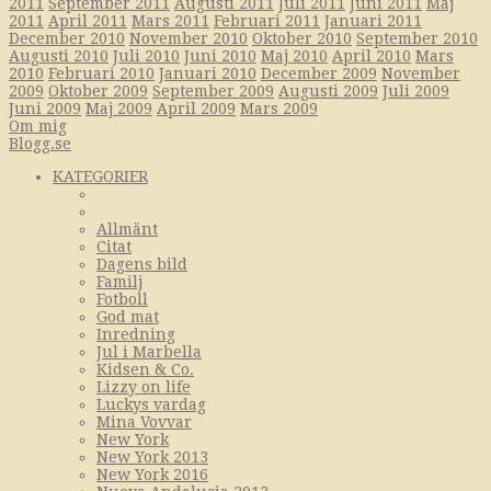
2011
September 2011
Augusti 2011
Juli 2011
Juni 2011
Maj
2011
April 2011
Mars 2011
Februari 2011
Januari 2011
December 2010
November 2010
Oktober 2010
September 2010
Augusti 2010
Juli 2010
Juni 2010
Maj 2010
April 2010
Mars
2010
Februari 2010
Januari 2010
December 2009
November
2009
Oktober 2009
September 2009
Augusti 2009
Juli 2009
Juni 2009
Maj 2009
April 2009
Mars 2009
Om mig
Blogg.se
KATEGORIER
Allmänt
Citat
Dagens bild
Familj
Fotboll
God mat
Inredning
Jul i Marbella
Kidsen & Co.
Lizzy on life
Luckys vardag
Mina Vovvar
New York
New York 2013
New York 2016