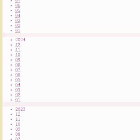
07
06
05
04
03
02
01
2024
12
11
10
09
08
07
06
05
04
03
02
01
2023
12
11
10
09
08
07