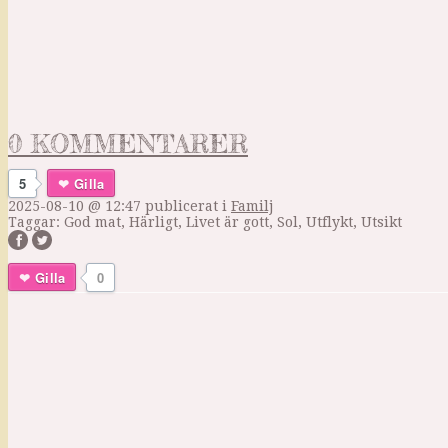
0 KOMMENTARER
5
Gilla
2025-08-10 @ 12:47
publicerat i
Familj
Taggar:
God mat
,
Härligt
,
Livet är gott
,
Sol
,
Utflykt
,
Utsikt
Gilla
0