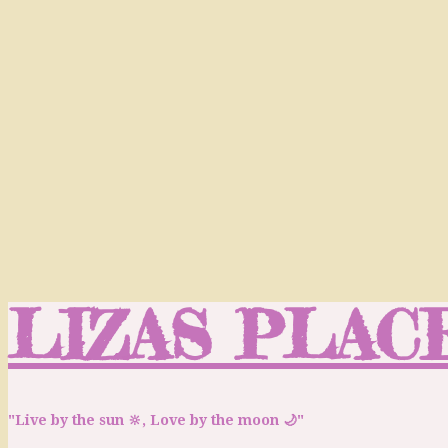
LIZAS PLAC
"Live by the sun 🔆, Love by the moon 🌙"