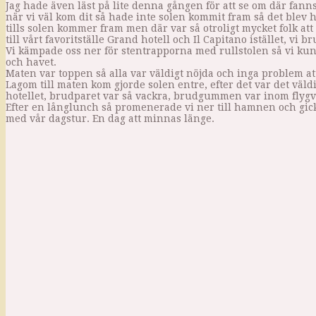
Jag hade även läst på lite denna gången för att se om där fanns
när vi väl kom dit så hade inte solen kommit fram så det blev helt
tills solen kommer fram men där var så otroligt mycket folk att d
till vårt favoritställe Grand hotell och Il Capitano istället, vi
Vi kämpade oss ner för stentrapporna med rullstolen så vi ku
och havet.
Maten var toppen så alla var väldigt nöjda och inga problem at
Lagom till maten kom gjorde solen entre, efter det var det väld
hotellet, brudparet var så vackra, brudgummen var inom flygva
Efter en långlunch så promenerade vi ner till hamnen och gick
med vår dagstur. En dag att minnas länge.