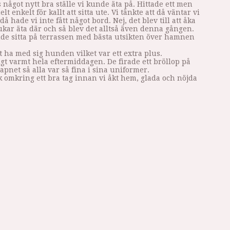
 något nytt bra ställe vi kunde äta på. Hittade ett men
 enkelt för kallt att sitta ute. Vi tänkte att då väntar vi
å hade vi inte fått något bord. Nej, det blev till att åka
 brukar äta där och så blev det alltså även denna gången.
nde sitta på terrassen med bästa utsikten över hamnen
t ha med sig hunden vilket var ett extra plus.
igt varmt hela eftermiddagen. De firade ett bröllop på
pnet så alla var så fina i sina uniformer.
 omkring ett bra tag innan vi åkt hem, glada och nöjda