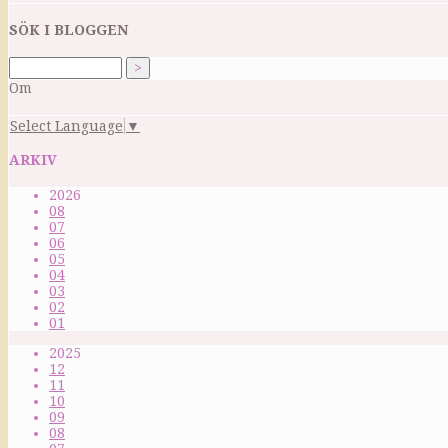
SÖK I BLOGGEN
Om
Select Language
▼
ARKIV
2026
08
07
06
05
04
03
02
01
2025
12
11
10
09
08