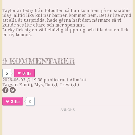
Taylor är ledig från fotbollen så han kom hem på en snabbis
idag, alltid lika kul när barnen kommer hem. Det är lite synd
att alla är utspridda, hade gärna haft dem närmare så vi
kunde ses lite oftare och mer spontant.
Lucky fick sig en välbehövlig klippning och lilla damen fick
en ny kompis.
0 KOMMENTARER
5
Gilla
2026-06-03 @ 19:38
publicerat i
Allmänt
Taggar:
Familj
,
Mys
,
Roligt
,
Trevligt:)
Gilla
0