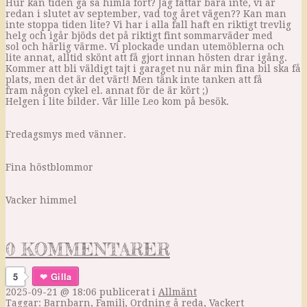
Hur kan tiden gå så himla fort? Jag fattar bara inte, vi är
redan i slutet av september, vad tog året vägen?? Kan man
inte stoppa tiden lite? Vi har i alla fall haft en riktigt trevlig
helg och igår bjöds det på riktigt fint sommarväder med
sol och härlig värme. Vi plockade undan utemöblerna och
lite annat, alltid skönt att få gjort innan hösten drar igång.
Kommer att bli väldigt tajt i garaget nu när min fina bil ska få
plats, men det är det värt! Men tänk inte tanken att få
fram någon cykel el. annat för de är kört ;)
Helgen i lite bilder. Vår lille Leo kom på besök.
Fredagsmys med vänner.
Fina höstblommor
Vacker himmel
0 KOMMENTARER
5
Gilla
2025-09-21 @ 18:06
publicerat i
Allmänt
Taggar:
Barnbarn
,
Familj
,
Ordning å reda
,
Vackert